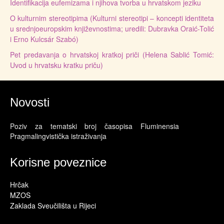
Identifikacija eufemizama i njihova tvorba u hrvatskom jeziku
O kulturnim stereotipima (Kulturni stereotipi – koncepti identiteta
u srednjoeuropskim književnostima; uredili: Dubravka Oraić-Tolić
i Erno Kulcsár Szabó)
Pet predavanja o hrvatskoj kratkoj priči (Helena Sablić Tomić:
Uvod u hrvatsku kratku priču)
Novosti
Poziv za tematski broj časopisa Fluminensia
Pragmalingvistička istraživanja
Korisne poveznice
Hrčak
MZOS
Zaklada Sveučilišta u Rijeci